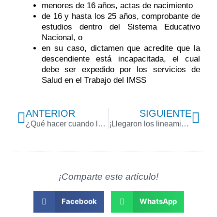
menores de 16 años, actas de nacimiento
de 16 y hasta los 25 años, comprobante de
estudios dentro del Sistema Educativo
Nacional, o
en su caso, dictamen que acredite que la
descendiente está incapacitada, el cual
debe ser expedido por los servicios de
Salud en el Trabajo del IMSS
Previo
Nex
ANTERIOR
SIGUIENTE
¿Qué hacer cuando los datos de un crédito no aparecen en la EBA?
¡Llegaron los lineamientos para el padrón de subcontratación especializada!
¡Comparte este artículo!
Facebook
WhatsApp