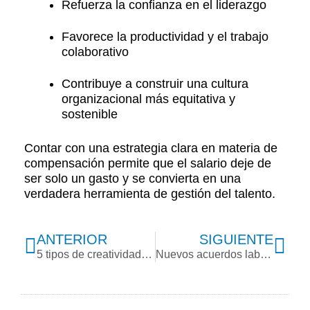
Refuerza la confianza en el liderazgo
Favorece la productividad y el trabajo
colaborativo
Contribuye a construir una cultura
organizacional más equitativa y
sostenible
Contar con una estrategia clara en materia de
compensación permite que el salario deje de
ser solo un gasto y se convierta en una
verdadera herramienta de gestión del talento.
Previo
Nex
ANTERIOR
SIGUIENTE
5 tipos de creatividad en el trabajo que toda empresa debe fomentar para impulsar la innovación
Nuevos acuerdos laborales de la CIT 2025 y su impacto estratégico en México