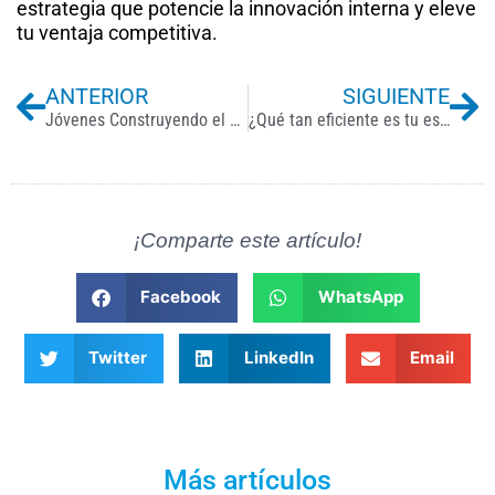
estrategia que potencie la innovación interna y eleve
tu ventaja competitiva.
Previo
Ne
ANTERIOR
SIGUIENTE
Jóvenes Construyendo el Futuro 2025 se incorpora al Plan México: más vacantes para jóvenes sin experiencia
¿Qué tan eficiente es tu estructura salarial?
¡Comparte este artículo!
Facebook
WhatsApp
Twitter
LinkedIn
Email
Más artículos