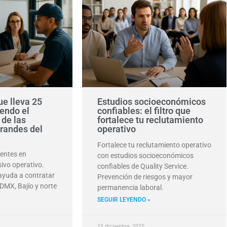
e lleva 25
Estudios socioeconómicos
endo el
confiables: el filtro que
 de las
fortalece tu reclutamiento
randes del
operativo
Fortalece tu reclutamiento operativo
uentes en
con estudios socioeconómicos
ivo operativo.
confiables de Quality Service.
 ayuda a contratar
Prevención de riesgos y mayor
DMX, Bajío y norte
permanencia laboral.
SEGUIR LEYENDO »
15 diciembre, 2025