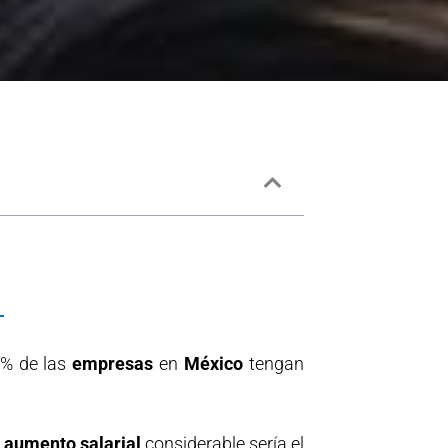
8% de las
empresas
en
México
tengan
n
aumento salarial
considerable sería el