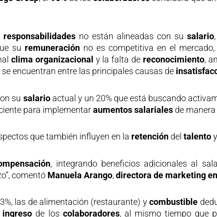
s
responsabilidades
no están alineadas con su
salario
que su
remuneración
no es competitiva en el mercado
mal
clima organizacional
y la falta de
reconocimiento
, a
 se encuentran entre las principales causas de
insatisfac
con su
salario
actual y un 20% que está buscando activa
eciente para implementar
aumentos
salariales
de manera 
aspectos que también influyen en la
retención
del
talento
y
ompensación
, integrando beneficios adicionales al sa
azo”, comentó
Manuela Arango
,
directora de marketing e
53%, las de alimentación (restaurante) y
combustible
dedu
l
ingreso
de los
colaboradores
, al mismo tiempo que p