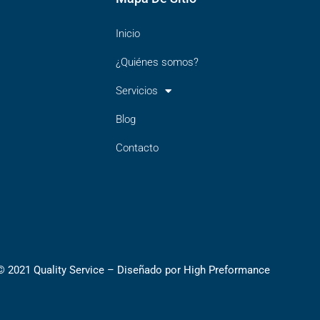
a
d
o
g
p
i
o
r
Inicio
p
n
k
a
¿Quiénes somos?
m
Servicios
Blog
Contacto
©️ 2021 Quality Service – Diseñado por High Preformance