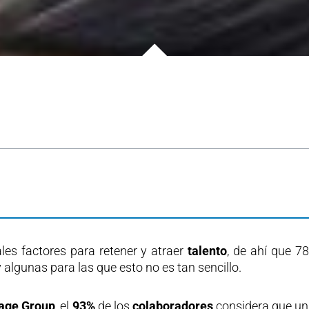
pales factores para retener y atraer
talento
, de ahí que 7
 algunas para las que esto no es tan sencillo.
age Group
, el
93%
de los
colaboradores
considera que u