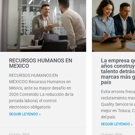
RECURSOS HUMANOS EN
La empresa qu
MEXICO
años construy
talento detrás
RECURSOS HUMANOS EN
marcas más g
país
MÉXICOO Recursos Humanos en
México, ante su mayor desafío en
Evita errores frec
2026 Contenido La reducción de la
reclutamiento mas
jornada laboral, el control
Quality Service te
electrónico obligatorio
mejor en Toluca, C
SEGUIR LEYENDO »
del país.
SEGUIR LEYENDO »
12 junio, 2026
13 mayo, 2026