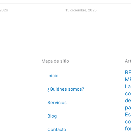
 2026
15 diciembre, 2025
Mapa de sitio
Ar
R
Inicio
M
La
¿Quiénes somos?
co
de
Servicios
pa
Es
Blog
co
fo
Contacto