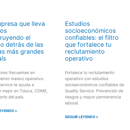
presa que lleva
Estudios
ños
socioeconómicos
ruyendo el
confiables: el filtro
to detrás de las
que fortalece tu
as más grandes
reclutamiento
aís
operativo
rores frecuentes en
Fortalece tu reclutamiento
iento masivo operativo.
operativo con estudios
Service te ayuda a
socioeconómicos confiables de
r mejor en Toluca, CDMX,
Quality Service. Prevención de
orte del país.
riesgos y mayor permanencia
laboral.
LEYENDO »
SEGUIR LEYENDO »