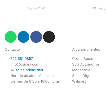
12 junio, 2026
13 mayo,
W
L
F
I
h
i
a
n
a
n
c
s
Contacto
Algunos clientes
t
k
e
t
s
e
b
a
722 581 9857
Grupo Bocar
a
d
o
g
info@qsmex.com
SEG Automotive
p
i
o
r
Aviso de privacidad
Megacable
p
n
k
a
Horario de atención: Lunes a
Salud Digna
m
viernes de 8:30 a 18:00 horas
Walmart