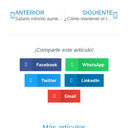
Previo
Nex
ANTERIOR
SIGUIENTE
Salario mínimo aumentará 12% en 2025
¿Cómo mantener el talento sin un aumento salarial?
¡Comparte este artículo!
Facebook
WhatsApp
Twitter
LinkedIn
Email
Más artículos