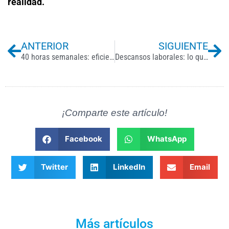
realidad.
Previo
Ne
ANTERIOR
SIGUIENTE
40 horas semanales: eficiencia, bienestar y competitividad en el entorno empresarial
Descansos laborales: lo que tu empresa debe saber según la Ley Federal del Trabajo
¡Comparte este artículo!
Facebook
WhatsApp
Twitter
LinkedIn
Email
Más artículos