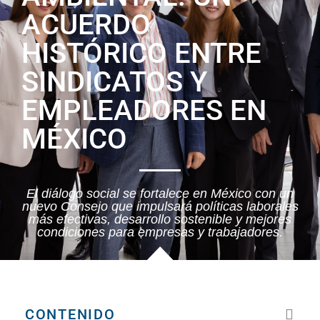
ACUERDO
HISTÓRICO ENTRE
SINDICATOS Y
EMPLEADORES EN
MÉXICO
El diálogo social se fortalece en México con un
nuevo Consejo que impulsará políticas laborales
más efectivas, desarrollo sostenible y mejores
condiciones para empresas y trabajadores.
CONTENIDO