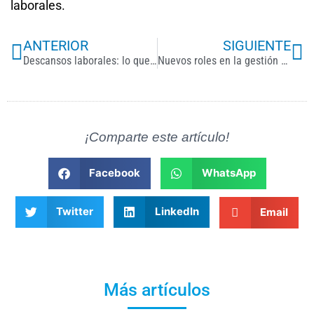
laborales.
Previo
Ne
ANTERIOR
SIGUIENTE
Descansos laborales: lo que tu empresa debe saber según la Ley Federal del Trabajo
Nuevos roles en la gestión del talento humano 2025: claves para el éxito empresarial
¡Comparte este artículo!
Facebook
WhatsApp
Twitter
LinkedIn
Email
Más artículos