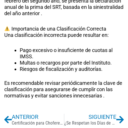
febrero del segundo año, se presenta la declaración
anual de la prima del SRT, basada en la siniestralidad
del año anterior .
Importancia de una Clasificación Correcta
Una clasificación incorrecta puede resultar en:​
Pago excesivo o insuficiente de cuotas al
IMSS.
Multas o recargos por parte del Instituto.
Riesgos de fiscalización y auditorías.​
Es recomendable revisar periódicamente la clave de
clasificación para asegurarse de cumplir con las
normativas y evitar sanciones innecesarias .​
Previo
Ne
ANTERIOR
SIGUIENTE
Certificación para Choferes de Transporte Público Colectivo
¿Se Respetan los Días de Descanso Obligatorio en México? Encuesta Revela Incumplimientos Laborales