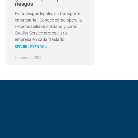
riesgos
Evita riesgos legales en transporte
empresarial. Conoce cómo opera la
responsabilidad solidaria y cómo
Quality Service protege a tu
empresa en cada traslado.
SEGUIR LEYENDO »
9 diciembre, 2025