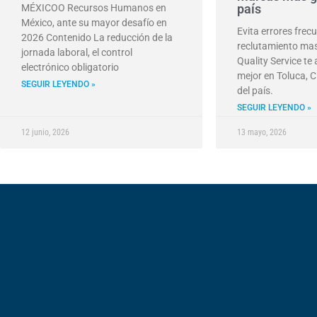
país
MÉXICOO Recursos Humanos en
México, ante su mayor desafío en
Evita errores frec
2026 Contenido La reducción de la
reclutamiento mas
jornada laboral, el control
Quality Service te
electrónico obligatorio
mejor en Toluca, C
SEGUIR LEYENDO »
del país.
SEGUIR LEYENDO »
12 junio, 2026
13 mayo, 2026