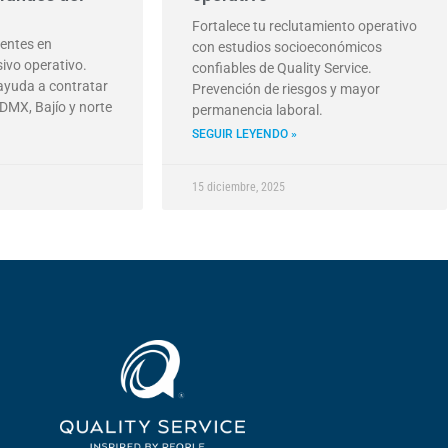
Fortalece tu reclutamiento operativo
uentes en
con estudios socioeconómicos
ivo operativo.
confiables de Quality Service.
 ayuda a contratar
Prevención de riesgos y mayor
DMX, Bajío y norte
permanencia laboral.
SEGUIR LEYENDO »
15 diciembre, 2025