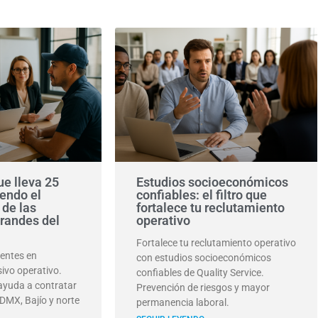
e lleva 25
Estudios socioeconómicos
endo el
confiables: el filtro que
 de las
fortalece tu reclutamiento
randes del
operativo
Fortalece tu reclutamiento operativo
uentes en
con estudios socioeconómicos
ivo operativo.
confiables de Quality Service.
 ayuda a contratar
Prevención de riesgos y mayor
DMX, Bajío y norte
permanencia laboral.