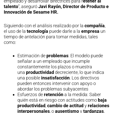
empleado y desarrollar directrices para r
etener al
talento
”, aseguró
Javi Rayón, Director de Producto e
Innovación de Sesame HR.
Siguiendo con el análisis realizado por la
compañía
,
el uso de la
tecnología
puede darle a la
empresa
un
tiempo de antelación para tomar medidas, tales
como:
Estimación de
problemas
: El modelo puede
señalar a un empleado que incumple
constantemente los plazos o muestra
una
productividad
decreciente, lo que indica
una posible
insatisfacción
. Los directivos
pueden entonces intervenir con apoyo o
abordar los problemas subyacentes
Esfuerzos de
retención
a la medida: Saber
quién está en riesgo con actitudes como
baja
productividad
,
cambio de actitud
y
relaciones
interpersonales
, o
ausentismo
y
tardanzas
,