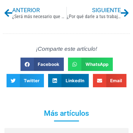
Previo
Ne
ANTERIOR
SIGUIENTE
¿Será más necesario que nunca capacitar en 2024?
¿Por qué darle a tus trabajadores libertad para liderar?
¡Comparte este artículo!
Facebook
WhatsApp
Twitter
LinkedIn
Email
Más artículos