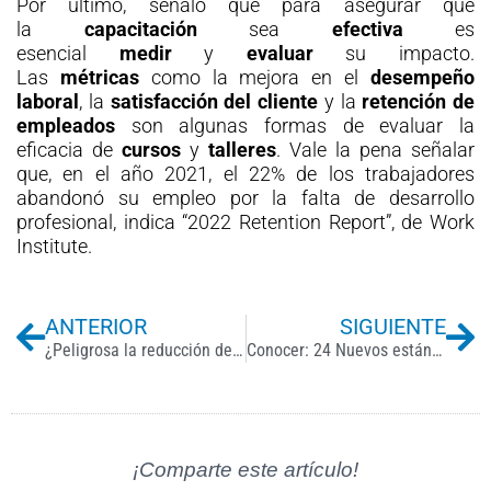
Por último, señaló que para asegurar que
la
capacitación
sea
efectiva
es
esencial
medir
y
evaluar
su impacto.
Las
métricas
como la mejora en el
desempeño
laboral
, la
satisfacción del cliente
y la
retención de
empleados
son algunas formas de evaluar la
eficacia de
cursos
y
talleres
. Vale la pena señalar
que, en el año 2021, el 22% de los trabajadores
abandonó su empleo por la falta de desarrollo
profesional, indica “2022 Retention Report”, de Work
Institute.
Previo
Ne
ANTERIOR
SIGUIENTE
¿Peligrosa la reducción de la semana laboral?
Conocer: 24 Nuevos estándares competencia
¡Comparte este artículo!