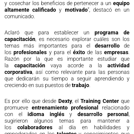
y cosechar los beneficios de pertenecer a un
equipo
altamente calificado
y
motivado
”, destacó en un
comunicado.
Aclaró que para establecer un
programa
de
capacitación
, es necesario explorar cuáles son los
temas más importantes para el
desarrollo
de
los
profesionales
y para el
éxito
de las
empresas
.
Razón por la que es importante estudiar que
la
capacitación
vaya acorde a la
actividad
corporativa
, así como relevante para las personas
que dedicarán su tiempo a seguir aprendiendo y
creciendo en sus puestos de
trabajo
.
Es por ello que desde
Dexty
, el
Training Center
que
promueve
entrenamiento profesional
relacionado
con el
idioma inglés
y
desarrollo personal
,
sugirieron algunos temas para mantener a
los
colaboradores
al día en habilidades y
empoderados en los
talentos
y conocimientos que