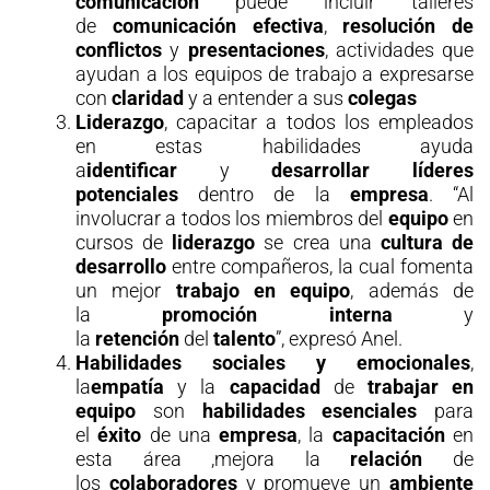
comunicación
puede incluir talleres
de
comunicación efectiva
,
resolución de
conflictos
y
presentaciones
, actividades que
ayudan a los equipos de trabajo a expresarse
con
claridad
y a entender a sus
colegas
Liderazgo
, capacitar a todos los empleados
en estas habilidades ayuda
a
identificar
y
desarrollar líderes
potenciales
dentro de la
empresa
. “Al
involucrar a todos los miembros del
equipo
en
cursos de
liderazgo
se crea una
cultura de
desarrollo
entre compañeros, la cual fomenta
un mejor
trabajo en equipo
, además de
la
promoción interna
y
la
retención
del
talento
”, expresó Anel.
Habilidades sociales y emocionales
,
la
empatía
y la
capacidad
de
trabajar en
equipo
son
habilidades esenciales
para
el
éxito
de una
empresa
, la
capacitación
en
esta área ,mejora la
relación
de
los
colaboradores
y promueve un
ambiente