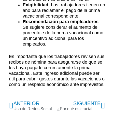
Exigibilidad
: Los trabajadores tienen un
año para reclamar el pago de la prima
vacacional correspondiente.​
Recomendación para empleadores
:
Se sugiere considerar el aumento del
porcentaje de la prima vacacional como
un incentivo adicional para los
empleados.​
Es importante que los trabajadores revisen sus
recibos de nómina para asegurarse de que se
les haya pagado correctamente la prima
vacacional. Este ingreso adicional puede ser
útil para cubrir gastos durante las vacaciones o
como un respaldo económico ante imprevistos.​
Previo
Nex
ANTERIOR
SIGUIENTE
Uso de Redes Sociales en el Trabajo: ¿Puede Ser Motivo de Despido Justificado?
¿Por qué es crucial la analítica ante las reformas laborales?