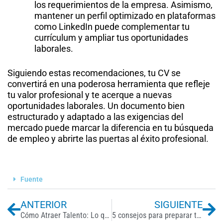
los requerimientos de la empresa. Asimismo,
mantener un perfil optimizado en plataformas
como LinkedIn puede complementar tu
currículum y ampliar tus oportunidades
laborales.
Siguiendo estas recomendaciones, tu CV se
convertirá en una poderosa herramienta que refleje
tu valor profesional y te acerque a nuevas
oportunidades laborales. Un documento bien
estructurado y adaptado a las exigencias del
mercado puede marcar la diferencia en tu búsqueda
de empleo y abrirte las puertas al éxito profesional.
Fuente
Previo
Ne
ANTERIOR
SIGUIENTE
Cómo Atraer Talento: Lo que los Candidatos Buscan en las Vacantes
5 consejos para preparar tu entrevista de trabajo con la ayuda de la IA