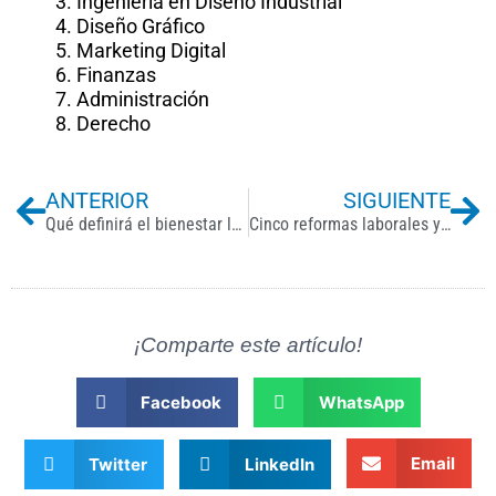
Ingeniería en Diseño Industrial
Diseño Gráfico
Marketing Digital
Finanzas
Administración
Derecho
Previo
Ne
ANTERIOR
SIGUIENTE
Qué definirá el bienestar laboral en 2025
Cinco reformas laborales y cómo afrontarlas
¡Comparte este artículo!
Facebook
WhatsApp
Email
Twitter
LinkedIn