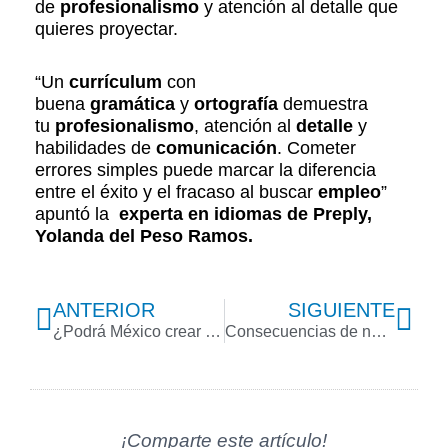
de
profesionalismo
y atención al detalle que
quieres proyectar.
“Un
currículum
con
buena
gramática
y
ortografía
demuestra
tu
profesionalismo
, atención al
detalle
y
habilidades de
comunicación
. Cometer
errores simples puede marcar la diferencia
entre el éxito y el fracaso al buscar
empleo
”
apuntó la
experta en idiomas de Preply,
Yolanda del Peso Ramos.
Previo
Nex
ANTERIOR
SIGUIENTE
¿Podrá México crear empleos de calidad?
Consecuencias de no cumplir con la desconexión digital en el trabajo
¡Comparte este artículo!