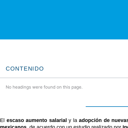
CONTENIDO
No headings were found on this page.
El
escaso aumento salarial
y la
adopción de nuevas
mexicanos
, de acuerdo con un estudio realizado por
I