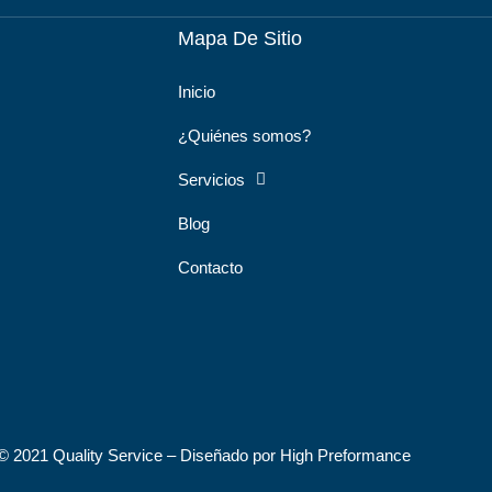
s
e
b
a
Mapa De Sitio
a
d
o
g
p
i
o
r
Inicio
p
n
k
a
¿Quiénes somos?
m
Servicios
Blog
Contacto
©️ 2021 Quality Service – Diseñado por High Preformance