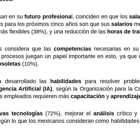
nsan en su
futuro profesiona
l, coinciden en que los
sala
as para los próximos cinco años son que sus
salarios
me
más flexibles (38%), y una reducción de las
horas de tr
s considera que las
competencias
necesarias en su
 procesos juegan un papel importante en esto, ya que
bsoletas
(10%).
a desarrollado las
habilidades
para resolver probl
gencia Artificial (IA)
, según la Organización para la C
los empleados requieren más
capacitación
y
aprendiza
vas tecnologías
(72%), mejorar el
análisis
crítico y
según lo que los mexicanos consideran como habilidades 