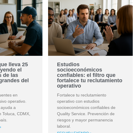
ue lleva 25
Estudios
yendo el
socioeconómicos
s de las
confiables: el filtro que
grandes del
fortalece tu reclutamiento
operativo
cuentes en
Fortalece tu reclutamiento
ivo operativo.
operativo con estudios
e ayuda a
socioeconómicos confiables de
en Toluca, CDMX,
Quality Service. Prevención de
país.
riesgos y mayor permanencia
laboral.
»