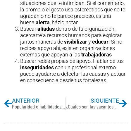
situaciones que te intimidan. Si el comentario,
la broma o el gesto usa estereotipos que no te
agradan o no te parece gracioso, es una
buena
alerta
, házlo notar
⁠Buscar
aliadas
dentro de tu organización,
acercarte a recursos humanos para explorar
juntos maneras de
visibilizar
y
educar
. Si no
recibes apoyo ahí, existen organizaciones
externas que apoyan a las
trabajadoras
Buscar redes propias de apoyo. Hablar de tus
inseguridades
con un profesional externo
puede ayudarte a detectar las causas y actuar
en consecuencia desde tus fortalezas.
Previo
Ne
ANTERIOR
SIGUIENTE
Popularidad o habilidades, ¿qué impulsa una carrera profesional?
¿Cuáles son las vacantes más difíciles de cubrir en México?