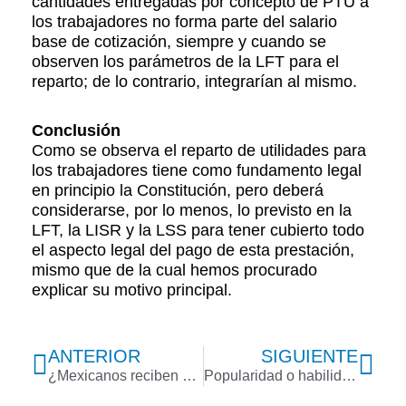
cantidades entregadas por concepto de PTU a
los trabajadores no forma parte del salario
base de cotización, siempre y cuando se
observen los parámetros de la LFT para el
reparto; de lo contrario, integrarían al mismo.
Conclusión
Como se observa el reparto de utilidades para
los trabajadores tiene como fundamento legal
en principio la Constitución, pero deberá
considerarse, por lo menos, lo previsto en la
LFT, la LISR y la LSS para tener cubierto todo
el aspecto legal del pago de esta prestación,
mismo que de la cual hemos procurado
explicar su motivo principal.
Previo
Nex
ANTERIOR
SIGUIENTE
¿Mexicanos reciben capacitación constante en su trabajo?
Popularidad o habilidades, ¿qué impulsa una carrera profesional?