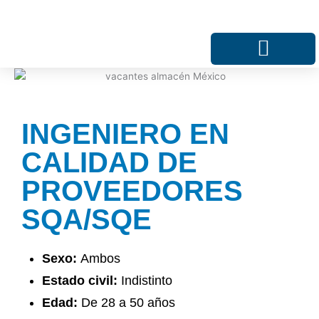
Ir
al
contenido
¿QUIÉNES SOMOS?
INGENIERO EN
CALIDAD DE
PROVEEDORES
SQA/SQE
Sexo:
Ambos
Estado civil:
Indistinto
Edad:
De 28 a 50 años