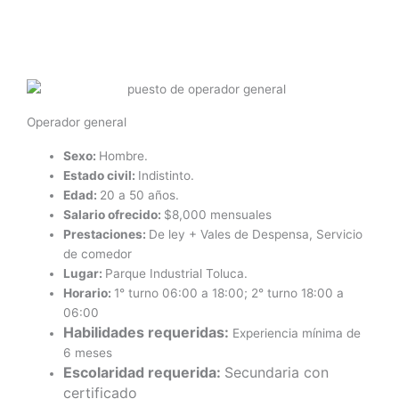
Ir
al
contenido
Operador general
Sexo:
Hombre.
Estado civil:
Indistinto.
Edad:
20 a 50 años.
Salario ofrecido:
$8,000 mensuales
Prestaciones:
De ley + Vales de Despensa, Servicio
de comedor
Lugar:
Parque Industrial Toluca.
Horario:
1° turno 06:00 a 18:00; 2° turno 18:00 a
06:00
Habilidades requeridas:
Experiencia mínima de
6 meses
Escolaridad requerida:
Secundaria con
certificado