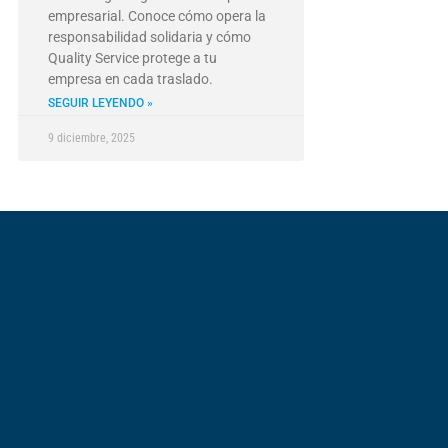
empresarial. Conoce cómo opera la
responsabilidad solidaria y cómo
Quality Service protege a tu
empresa en cada traslado.
SEGUIR LEYENDO »
9 diciembre, 2025