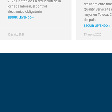
2026 Contenido La reducción de la
reclutamiento mas
jornada laboral, el control
Quality Service te
electrónico obligatorio
mejor en Toluca, C
SEGUIR LEYENDO »
del país.
SEGUIR LEYENDO »
12 junio, 2026
13 mayo, 2026