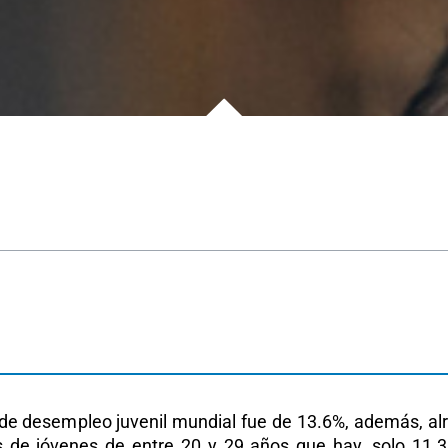
a de desempleo juvenil mundial fue de 13.6%, además, al
es de jóvenes de entre 20 y 29 años que hay, solo 11.