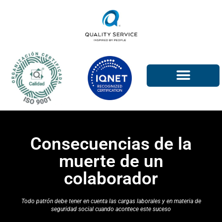
Ir
al
contenido
Consecuencias de la
muerte de un
colaborador
Todo patrón debe tener en cuenta las cargas laborales y en materia de
seguridad social cuando acontece este suceso