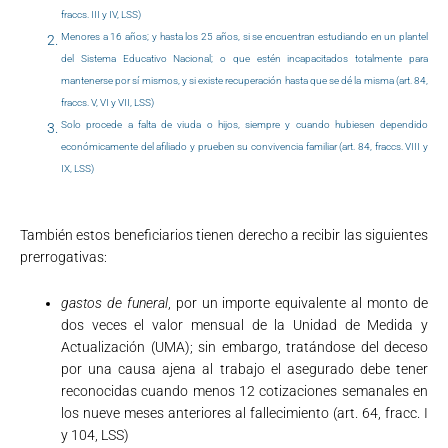
fraccs. III y IV, LSS)
Menores a 16 años; y hasta los 25 años, si se encuentran estudiando en un plantel
del Sistema Educativo Nacional; o que estén incapacitados totalmente para
mantenerse por sí mismos, y si existe recuperación hasta que se dé la misma (art. 84,
fraccs. V, VI y VII, LSS)
Solo procede a falta de viuda o hijos, siempre y cuando hubiesen dependido
económicamente del afiliado y prueben su convivencia familiar (art. 84, fraccs. VIII y
IX, LSS)
También estos beneficiarios tienen derecho a recibir las siguientes
prerrogativas:
gastos de funeral
, por un importe equivalente al monto de
dos veces el valor mensual de la Unidad de Medida y
Actualización (UMA); sin embargo, tratándose del deceso
por una causa ajena al trabajo el asegurado debe tener
reconocidas cuando menos 12 cotizaciones semanales en
los nueve meses anteriores al fallecimiento (art. 64, fracc. I
y 104, LSS)