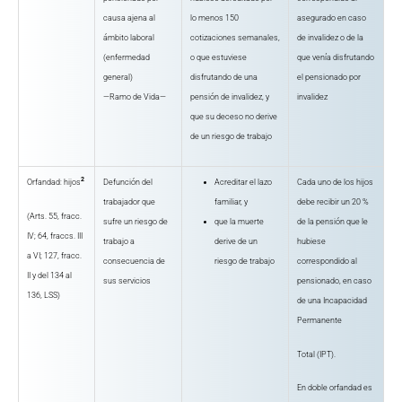
causa ajena al
lo menos 150
asegurado en caso
ámbito laboral
cotizaciones semanales,
de invalidez o de la
(enfermedad
o que estuviese
que venía disfrutando
general)
disfrutando de una
el pensionado por
—Ramo de Vida—
pensión de invalidez, y
invalidez
que su deceso no derive
de un riesgo de trabajo
2
Orfandad: hijos
Defunción del
Acreditar el lazo
Cada uno de los hijos
trabajador que
familiar, y
debe recibir un 20 %
(Arts. 55, fracc.
sufre un riesgo de
que la muerte
de la pensión que le
IV; 64, fraccs. III
trabajo a
derive de un
hubiese
a VI; 127, fracc.
consecuencia de
riesgo de trabajo
correspondido al
II y del 134 al
sus servicios
pensionado, en caso
136, LSS)
de una Incapacidad
Permanente
Total (IPT).
En doble orfandad es