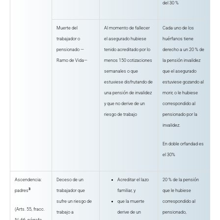
del 30 %
Muerte del
Al momento de fallecer
Cada uno de los
trabajador o
el asegurado hubiese
huérfanos tiene
pensionado —
tenido acreditado por lo
derecho a un 20 % de
Ramo de Vida—
menos 150 cotizaciones
la pensión invalidez
semanales o que
que el asegurado
estuviese disfrutando de
estuviese gozando al
una pensión de invalidez
morir, o le hubiese
y que no derive de un
correspondido al
riesgo de trabajo
pensionado por la
invalidez.
En doble orfandad es
el 30%
Ascendencia:
Deceso de un
Acreditar el lazo
20 % de la pensión
3
padres
trabajador que
familiar, y
que le hubiese
sufre un riesgo de
que la muerte
correspondido al
(Arts. 55, fracc.
trabajo a
derive de un
pensionado,
IV; 66, párrafo