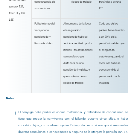
consecuencia de
riesgo de trabajo
tratándose de una
tercero; 127,
sus servicios
IPT
fracc. III y 137,
LSS)
Fallecimiento del
Al momento de fallecer
Cada uno de los
trabajador o
el asegurado o
padres tiene derecho
pensionado —
pensionado hubiese
a un 20 % de la
Ramo de Vida—
tenido acreditado por lo
pensión invalidez que
menos 150 cotizaciones
el asegurado
semanales o que
estuviese gozando al
disfrutara de una
morir, o le hubiese
pensión de invalidez, y
correspondido al
que no derive de un
pensionado por la
riesgo de trabajo
invalidez
Notas:
El cónyuge debe probar el vínculo matrimonial, y tratándose de concubinato, se
tiene que probar la convivencia con el fallecido durante cinco años, o haber
concebido hijos, y no contraer nupcias. Es importante considerar que si se ostentan
diversas concubinas o concubinarios a ninguno se le otorgará la pensión (art. 84,