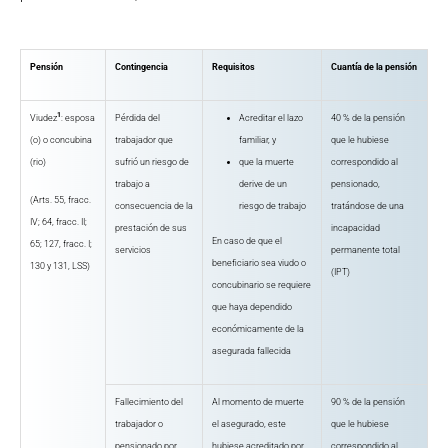
Pensión
Contingencia
Requisitos
Cuantía de la pensión
1
Viudez
: esposa
Pérdida del
Acreditar el lazo
40 % de la pensión
(o) o concubina
trabajador que
familiar, y
que le hubiese
(rio)
sufrió un riesgo de
que la muerte
correspondido al
trabajo a
derive de un
pensionado,
(Arts. 55, fracc.
consecuencia de la
riesgo de trabajo
tratándose de una
IV; 64, fracc. II;
prestación de sus
incapacidad
En caso de que el
65; 127, fracc. I;
servicios
permanente total
beneficiario sea viudo o
130 y 131, LSS)
(IPT)
concubinario se requiere
que haya dependido
económicamente de la
asegurada fallecida
Fallecimiento del
Al momento de muerte
90 % de la pensión
trabajador o
el asegurado, este
que le hubiese
pensionado por
hubiese acreditado por
correspondido al