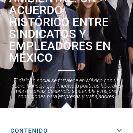
ACUERDO
HISTÓRICO ENTRE
SINDICATOS Y
EMPLEADORES EN
MÉXICO
El diálogo social se fortalece en México con un
nuevo Consejo que impulsará políticas laborales
más efectivas, desarrollo sostenible y mejores
condiciones para empresas y trabajadores.
CONTENIDO