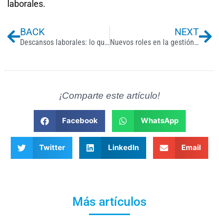
laborales.
Prev
Ne
BACK
NEXT
Descansos laborales: lo que tu empresa debe saber según la Ley Federal del Trabajo
Nuevos roles en la gestión del talento humano 2025: claves para el éxito empresarial
¡Comparte este artículo!
Facebook
WhatsApp
Twitter
LinkedIn
Email
Más artículos