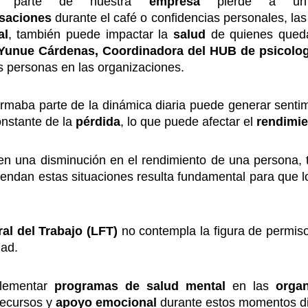
a parte de nuestra
empresa
pierde a 
saciones
durante el café o confidencias personales, la
al
, también puede impactar la
salud
de quienes qued
Yunue Cárdenas, Coordinadora del HUB de psicologí
s personas en las organizaciones.
ormaba parte de la dinámica diaria puede generar senti
onstante de la
pérdida
, lo que puede afectar el
rendimi
 en una disminución en el rendimiento de una persona, t
iendan estas situaciones resulta fundamental para que 
al del Trabajo (LFT)
no contempla la figura de permis
dad.
plementar
programas de salud mental
en las
orga
recursos y
apoyo emocional
durante estos momentos dif