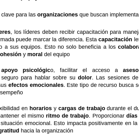
 clave para las
organizaciones
que buscan implementar
deres
, los líderes deben recibir capacitación para mane
rmada puede marcar la diferencia. Esta
capacitación
l
o a sus equipos. Esto no solo beneficia a los
colabo
cohesión
y
moral
del equipo
apoyo psicológic
o, facilitar el acceso a
aseso
 seguro para hablar sobre su
dolor
. Las sesiones d
 sus
efectos emocionales
. Este tipo de recurso busca 
desempeño
xibilidad en
horarios
y
cargas de trabajo
durante el d
 mantener el mismo
ritmo de trabajo
. Proporcionar
días
 situación emocional. Esto impacta positivamente en l
gratitud
hacia la organización