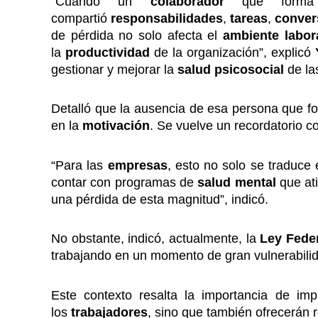
“Cuando un
colaborador
que form
compartió
responsabilidades
,
tareas
,
conver
de pérdida no solo afecta el
ambiente labor
la
productividad
de la organización”, explicó
gestionar y mejorar la
salud psicosocial
de la
Detalló que la ausencia de esa persona que f
en la
motivación
. Se vuelve un recordatorio c
“Para las
empresas
, esto no solo se traduce
contar con programas de
salud mental
que at
una pérdida de esta magnitud”, indicó.
No obstante, indicó, actualmente, la
Ley Feder
trabajando en un momento de gran vulnerabili
Este contexto resalta la importancia de im
los
trabajadores
, sino que también ofrecerán 