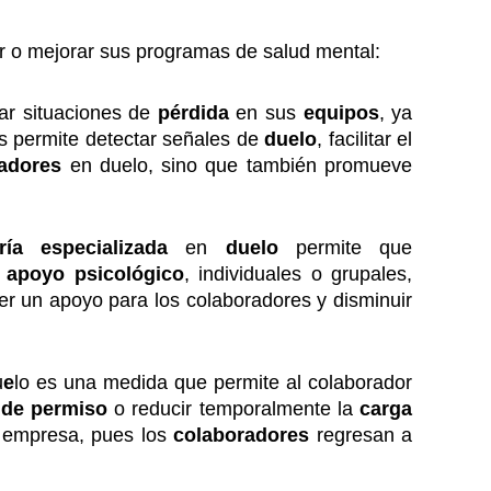
 o mejorar sus programas de salud mental:
jar situaciones de
pérdida
en sus
equipos
, ya
es permite detectar señales de
duelo
, facilitar el
radores
en duelo, sino que también promueve
ría
especializada
en
duelo
permite que
e
apoyo psicológico
, individuales o grupales,
ser un apoyo para los colaboradores y disminuir
u
e
lo es una medida que permite al colaborador
 de permiso
o reducir temporalmente la
carga
a empresa, pues los
colaboradores
regresan a