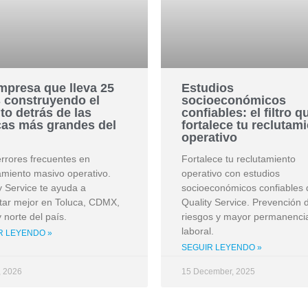
mpresa que lleva 25
Estudios
 construyendo el
socioeconómicos
nto detrás de las
confiables: el filtro q
as más grandes del
fortalece tu reclutam
operativo
errores frecuentes en
Fortalece tu reclutamiento
amiento masivo operativo.
operativo con estudios
y Service te ayuda a
socioeconómicos confiables 
tar mejor en Toluca, CDMX,
Quality Service. Prevención 
y norte del país.
riesgos y mayor permanenci
laboral.
R LEYENDO »
SEGUIR LEYENDO »
, 2026
15 December, 2025