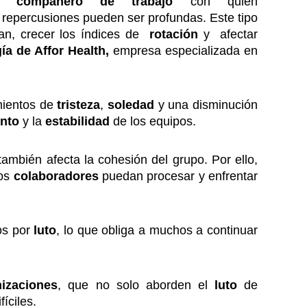
un
compañero de trabajo
con quien
s repercusiones pueden ser profundas. Este tipo
an, crecer los índices de
rotación
y afectar
a de Affor Health,
empresa especializada en
mientos de
tristeza
,
soledad
y una disminución
ento
y la
estabilidad
de los equipos.
ambién afecta la cohesión del grupo. Por ello,
los
colaboradores
puedan procesar y enfrentar
os por
luto
, lo que obliga a muchos a continuar
nizaciones
, que no solo aborden el
luto
de
íciles.